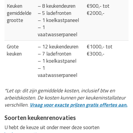
Keuken
– 8 keukendeuren
€900,- tot
gemiddelde
– 5 ladefronten
€2000,-
grootte
– 1 koelkastpaneel
– 1
vaatwasserpaneel
Grote
– 12 keukendeuren
€1000,- tot
keuken
– 7 ladefronten
€3000,-
– 1 koelkastpanel
– 1
vaatwasserpaneel
*Let op: dit zijn gemiddelde kosten, inclusief btw en
arbeidskosten. De kosten kunnen per keukeninstallateur
verschillen.
Vraag voor exacte prijzen gratis offertes aan.
Soorten keukenrenovaties
U hebt de keuze uit onder meer deze soorten