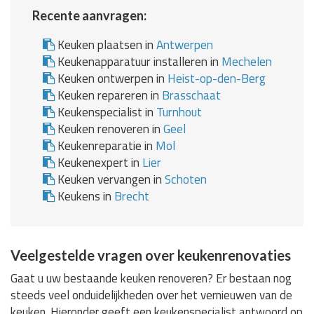
Recente aanvragen:
Keuken plaatsen in
Antwerpen
Keukenapparatuur installeren in
Mechelen
Keuken ontwerpen in
Heist-op-den-Berg
Keuken repareren in
Brasschaat
Keukenspecialist in
Turnhout
Keuken renoveren in
Geel
Keukenreparatie in
Mol
Keukenexpert in
Lier
Keuken vervangen in
Schoten
Keukens in
Brecht
Veelgestelde vragen over keukenrenovaties
Gaat u uw bestaande keuken renoveren? Er bestaan nog
steeds veel onduidelijkheden over het vernieuwen van de
keuken. Hieronder geeft een keukenspecialist antwoord op