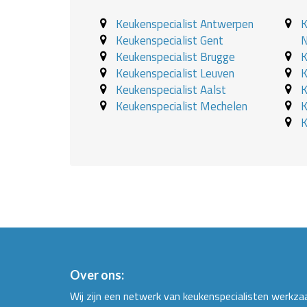
Keukenspecialist Antwerpen
K
Keukenspecialist Gent
N
Keukenspecialist Brugge
K
Keukenspecialist Leuven
K
Keukenspecialist Aalst
K
Keukenspecialist Mechelen
K
K
Over ons:
Wij zijn een netwerk van keukenspecialisten werkza