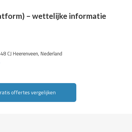
atform) – wettelijke informatie
8448 CJ Heerenveen, Nederland
l
atis offertes vergelijken