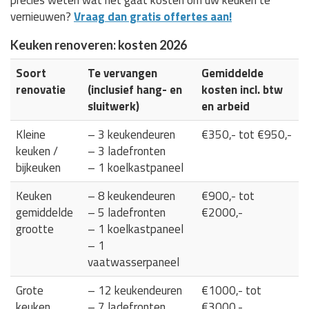
vernieuwen?
Vraag dan gratis offertes aan!
Keuken renoveren: kosten 2026
Soort
Te vervangen
Gemiddelde
renovatie
(inclusief hang- en
kosten incl. btw
sluitwerk)
en arbeid
Kleine
– 3 keukendeuren
€350,- tot €950,-
keuken /
– 3 ladefronten
bijkeuken
– 1 koelkastpaneel
Keuken
– 8 keukendeuren
€900,- tot
gemiddelde
– 5 ladefronten
€2000,-
grootte
– 1 koelkastpaneel
– 1
vaatwasserpaneel
Grote
– 12 keukendeuren
€1000,- tot
keuken
– 7 ladefronten
€3000,-