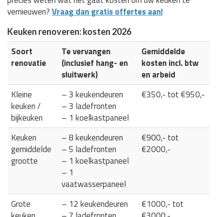
vernieuwen?
Vraag dan gratis offertes aan!
Keuken renoveren: kosten 2026
Soort
Te vervangen
Gemiddelde
renovatie
(inclusief hang- en
kosten incl. btw
sluitwerk)
en arbeid
Kleine
– 3 keukendeuren
€350,- tot €950,-
keuken /
– 3 ladefronten
bijkeuken
– 1 koelkastpaneel
Keuken
– 8 keukendeuren
€900,- tot
gemiddelde
– 5 ladefronten
€2000,-
grootte
– 1 koelkastpaneel
– 1
vaatwasserpaneel
Grote
– 12 keukendeuren
€1000,- tot
keuken
– 7 ladefronten
€3000,-