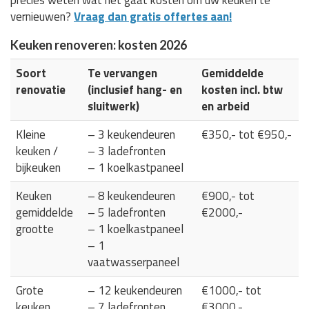
vernieuwen?
Vraag dan gratis offertes aan!
Keuken renoveren: kosten 2026
Soort
Te vervangen
Gemiddelde
renovatie
(inclusief hang- en
kosten incl. btw
sluitwerk)
en arbeid
Kleine
– 3 keukendeuren
€350,- tot €950,-
keuken /
– 3 ladefronten
bijkeuken
– 1 koelkastpaneel
Keuken
– 8 keukendeuren
€900,- tot
gemiddelde
– 5 ladefronten
€2000,-
grootte
– 1 koelkastpaneel
– 1
vaatwasserpaneel
Grote
– 12 keukendeuren
€1000,- tot
keuken
– 7 ladefronten
€3000,-