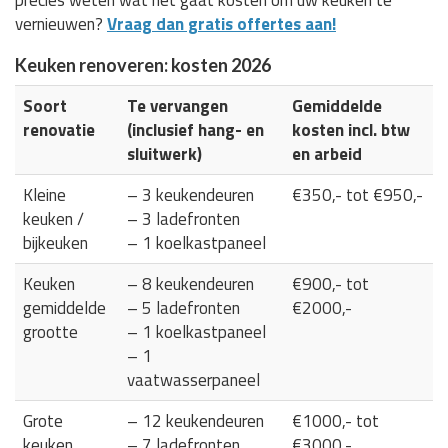
vernieuwen?
Vraag dan gratis offertes aan!
Keuken renoveren: kosten 2026
Soort
Te vervangen
Gemiddelde
renovatie
(inclusief hang- en
kosten incl. btw
sluitwerk)
en arbeid
Kleine
– 3 keukendeuren
€350,- tot €950,-
keuken /
– 3 ladefronten
bijkeuken
– 1 koelkastpaneel
Keuken
– 8 keukendeuren
€900,- tot
gemiddelde
– 5 ladefronten
€2000,-
grootte
– 1 koelkastpaneel
– 1
vaatwasserpaneel
Grote
– 12 keukendeuren
€1000,- tot
keuken
– 7 ladefronten
€3000,-