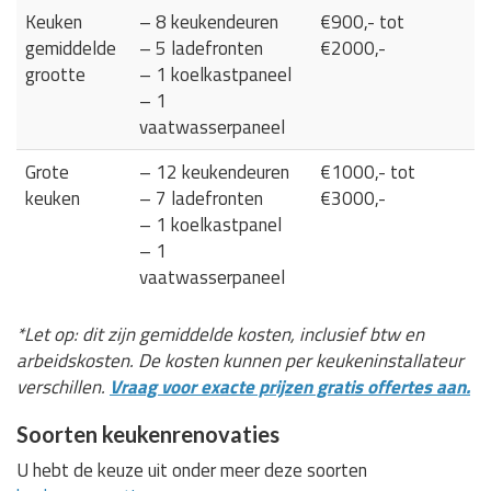
Keuken
– 8 keukendeuren
€900,- tot
gemiddelde
– 5 ladefronten
€2000,-
grootte
– 1 koelkastpaneel
– 1
vaatwasserpaneel
Grote
– 12 keukendeuren
€1000,- tot
keuken
– 7 ladefronten
€3000,-
– 1 koelkastpanel
– 1
vaatwasserpaneel
*Let op: dit zijn gemiddelde kosten, inclusief btw en
arbeidskosten. De kosten kunnen per keukeninstallateur
verschillen.
Vraag voor exacte prijzen gratis offertes aan.
Soorten keukenrenovaties
U hebt de keuze uit onder meer deze soorten