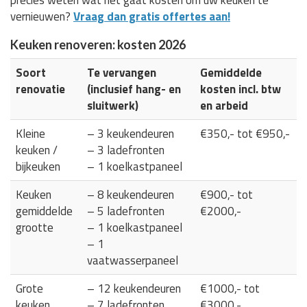
vernieuwen?
Vraag dan gratis offertes aan!
Keuken renoveren: kosten 2026
Soort
Te vervangen
Gemiddelde
renovatie
(inclusief hang- en
kosten incl. btw
sluitwerk)
en arbeid
Kleine
– 3 keukendeuren
€350,- tot €950,-
keuken /
– 3 ladefronten
bijkeuken
– 1 koelkastpaneel
Keuken
– 8 keukendeuren
€900,- tot
gemiddelde
– 5 ladefronten
€2000,-
grootte
– 1 koelkastpaneel
– 1
vaatwasserpaneel
Grote
– 12 keukendeuren
€1000,- tot
keuken
– 7 ladefronten
€3000,-