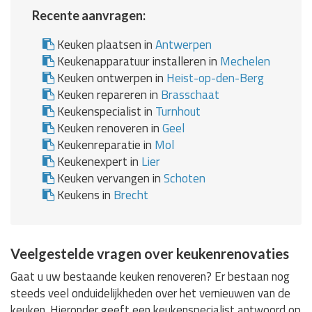
Recente aanvragen:
Keuken plaatsen in
Antwerpen
Keukenapparatuur installeren in
Mechelen
Keuken ontwerpen in
Heist-op-den-Berg
Keuken repareren in
Brasschaat
Keukenspecialist in
Turnhout
Keuken renoveren in
Geel
Keukenreparatie in
Mol
Keukenexpert in
Lier
Keuken vervangen in
Schoten
Keukens in
Brecht
Veelgestelde vragen over keukenrenovaties
Gaat u uw bestaande keuken renoveren? Er bestaan nog
steeds veel onduidelijkheden over het vernieuwen van de
keuken. Hieronder geeft een keukenspecialist antwoord op