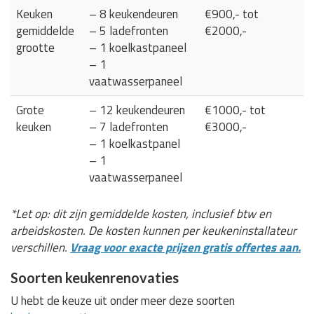
Keuken
– 8 keukendeuren
€900,- tot
gemiddelde
– 5 ladefronten
€2000,-
grootte
– 1 koelkastpaneel
– 1
vaatwasserpaneel
Grote
– 12 keukendeuren
€1000,- tot
keuken
– 7 ladefronten
€3000,-
– 1 koelkastpanel
– 1
vaatwasserpaneel
*Let op: dit zijn gemiddelde kosten, inclusief btw en
arbeidskosten. De kosten kunnen per keukeninstallateur
verschillen.
Vraag voor exacte prijzen gratis offertes aan.
Soorten keukenrenovaties
U hebt de keuze uit onder meer deze soorten