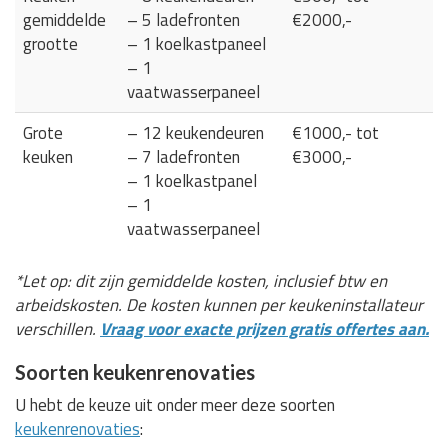
gemiddelde
– 5 ladefronten
€2000,-
grootte
– 1 koelkastpaneel
– 1
vaatwasserpaneel
Grote
– 12 keukendeuren
€1000,- tot
keuken
– 7 ladefronten
€3000,-
– 1 koelkastpanel
– 1
vaatwasserpaneel
*Let op: dit zijn gemiddelde kosten, inclusief btw en
arbeidskosten. De kosten kunnen per keukeninstallateur
verschillen.
Vraag voor exacte prijzen gratis offertes aan.
Soorten keukenrenovaties
U hebt de keuze uit onder meer deze soorten
keukenrenovaties
: