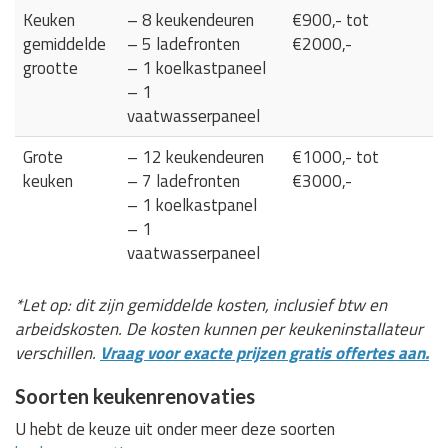
Keuken
– 8 keukendeuren
€900,- tot
gemiddelde
– 5 ladefronten
€2000,-
grootte
– 1 koelkastpaneel
– 1
vaatwasserpaneel
Grote
– 12 keukendeuren
€1000,- tot
keuken
– 7 ladefronten
€3000,-
– 1 koelkastpanel
– 1
vaatwasserpaneel
*Let op: dit zijn gemiddelde kosten, inclusief btw en
arbeidskosten. De kosten kunnen per keukeninstallateur
verschillen.
Vraag voor exacte prijzen gratis offertes aan.
Soorten keukenrenovaties
U hebt de keuze uit onder meer deze soorten