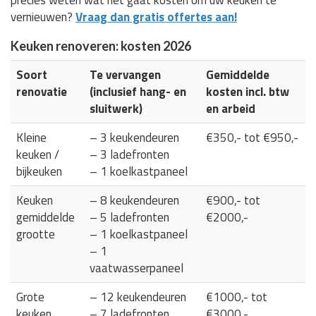
vernieuwen?
Vraag dan gratis offertes aan!
Keuken renoveren: kosten 2026
Soort
Te vervangen
Gemiddelde
renovatie
(inclusief hang- en
kosten incl. btw
sluitwerk)
en arbeid
Kleine
– 3 keukendeuren
€350,- tot €950,-
keuken /
– 3 ladefronten
bijkeuken
– 1 koelkastpaneel
Keuken
– 8 keukendeuren
€900,- tot
gemiddelde
– 5 ladefronten
€2000,-
grootte
– 1 koelkastpaneel
– 1
vaatwasserpaneel
Grote
– 12 keukendeuren
€1000,- tot
keuken
– 7 ladefronten
€3000,-