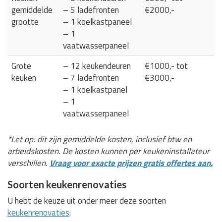
gemiddelde
– 5 ladefronten
€2000,-
grootte
– 1 koelkastpaneel
– 1
vaatwasserpaneel
Grote
– 12 keukendeuren
€1000,- tot
keuken
– 7 ladefronten
€3000,-
– 1 koelkastpanel
– 1
vaatwasserpaneel
*Let op: dit zijn gemiddelde kosten, inclusief btw en
arbeidskosten. De kosten kunnen per keukeninstallateur
verschillen.
Vraag voor exacte prijzen gratis offertes aan.
Soorten keukenrenovaties
U hebt de keuze uit onder meer deze soorten
keukenrenovaties
: