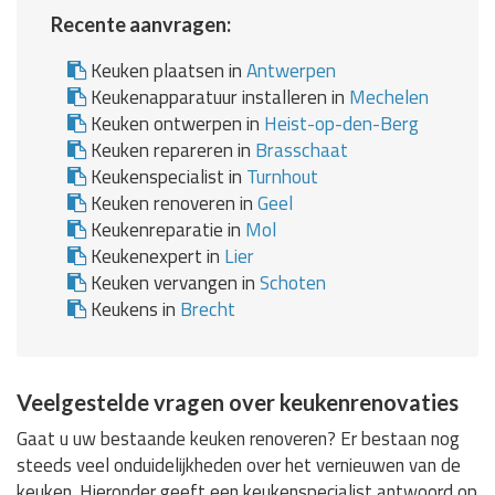
Recente aanvragen:
Keuken plaatsen in
Antwerpen
Keukenapparatuur installeren in
Mechelen
Keuken ontwerpen in
Heist-op-den-Berg
Keuken repareren in
Brasschaat
Keukenspecialist in
Turnhout
Keuken renoveren in
Geel
Keukenreparatie in
Mol
Keukenexpert in
Lier
Keuken vervangen in
Schoten
Keukens in
Brecht
Veelgestelde vragen over keukenrenovaties
Gaat u uw bestaande keuken renoveren? Er bestaan nog
steeds veel onduidelijkheden over het vernieuwen van de
keuken. Hieronder geeft een keukenspecialist antwoord op