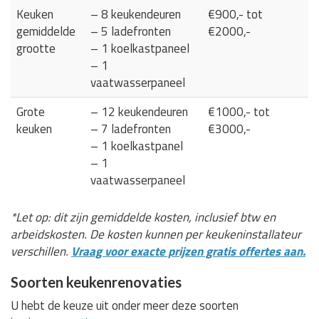
Keuken
– 8 keukendeuren
€900,- tot
gemiddelde
– 5 ladefronten
€2000,-
grootte
– 1 koelkastpaneel
– 1
vaatwasserpaneel
Grote
– 12 keukendeuren
€1000,- tot
keuken
– 7 ladefronten
€3000,-
– 1 koelkastpanel
– 1
vaatwasserpaneel
*Let op: dit zijn gemiddelde kosten, inclusief btw en
arbeidskosten. De kosten kunnen per keukeninstallateur
verschillen.
Vraag voor exacte prijzen gratis offertes aan.
Soorten keukenrenovaties
U hebt de keuze uit onder meer deze soorten