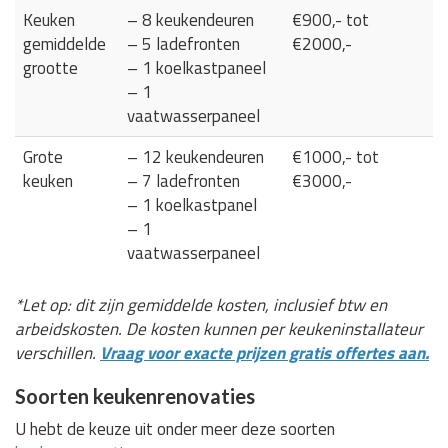
Keuken
– 8 keukendeuren
€900,- tot
gemiddelde
– 5 ladefronten
€2000,-
grootte
– 1 koelkastpaneel
– 1
vaatwasserpaneel
Grote
– 12 keukendeuren
€1000,- tot
keuken
– 7 ladefronten
€3000,-
– 1 koelkastpanel
– 1
vaatwasserpaneel
*Let op: dit zijn gemiddelde kosten, inclusief btw en
arbeidskosten. De kosten kunnen per keukeninstallateur
verschillen.
Vraag voor exacte prijzen gratis offertes aan.
Soorten keukenrenovaties
U hebt de keuze uit onder meer deze soorten