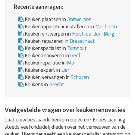
Recente aanvragen:
Keuken plaatsen in
Antwerpen
Keukenapparatuur installeren in
Mechelen
Keuken ontwerpen in
Heist-op-den-Berg
Keuken repareren in
Brasschaat
Keukenspecialist in
Turnhout
Keuken renoveren in
Geel
Keukenreparatie in
Mol
Keukenexpert in
Lier
Keuken vervangen in
Schoten
Keukens in
Brecht
Veelgestelde vragen over keukenrenovaties
Gaat u uw bestaande keuken renoveren? Er bestaan nog
steeds veel onduidelijkheden over het vernieuwen van de
keuken. Hieronder geeft een keukenspecialist antwoord op