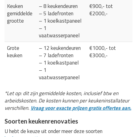
Keuken
– 8 keukendeuren
€900,- tot
gemiddelde
– 5 ladefronten
€2000,-
grootte
– 1 koelkastpaneel
– 1
vaatwasserpaneel
Grote
– 12 keukendeuren
€1000,- tot
keuken
– 7 ladefronten
€3000,-
– 1 koelkastpanel
– 1
vaatwasserpaneel
*Let op: dit zijn gemiddelde kosten, inclusief btw en
arbeidskosten. De kosten kunnen per keukeninstallateur
verschillen.
Vraag voor exacte prijzen gratis offertes aan.
Soorten keukenrenovaties
U hebt de keuze uit onder meer deze soorten