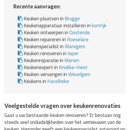
Recente aanvragen:
Keuken plaatsen in
Brugge
Keukenapparatuur installeren in
kortrijk
Keuken ontwerpen in
Oostende
Keuken repareren in
Roeselare
Keukenspecialist in
Waregem
Keuken renoveren in
Ieper
Keukenreparatie in
Menen
Keukenexpert in
Knokke-Heist
Keuken vervangen in
Wevelgem
Keukens in
Harelbeke
Veelgestelde vragen over keukenrenovaties
Gaat u uw bestaande keuken renoveren? Er bestaan nog
steeds veel onduidelijkheden over het vernieuwen van de
keuken. Hieronder geeft een keukenspecialist antwoord op