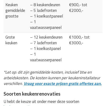
Keuken
– 8 keukendeuren
€900,- tot
gemiddelde
– 5 ladefronten
€2000,-
grootte
– 1 koelkastpaneel
– 1
vaatwasserpaneel
Grote
– 12 keukendeuren
€1000,- tot
keuken
– 7 ladefronten
€3000,-
– 1 koelkastpanel
– 1
vaatwasserpaneel
*Let op: dit zijn gemiddelde kosten, inclusief btw en
arbeidskosten. De kosten kunnen per keukeninstallateur
verschillen.
Vraag voor exacte prijzen gratis offertes aan.
Soorten keukenrenovaties
U hebt de keuze uit onder meer deze soorten