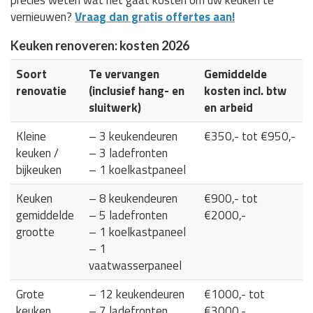
vernieuwen?
Vraag dan gratis offertes aan!
Keuken renoveren: kosten 2026
Soort
Te vervangen
Gemiddelde
renovatie
(inclusief hang- en
kosten incl. btw
sluitwerk)
en arbeid
Kleine
– 3 keukendeuren
€350,- tot €950,-
keuken /
– 3 ladefronten
bijkeuken
– 1 koelkastpaneel
Keuken
– 8 keukendeuren
€900,- tot
gemiddelde
– 5 ladefronten
€2000,-
grootte
– 1 koelkastpaneel
– 1
vaatwasserpaneel
Grote
– 12 keukendeuren
€1000,- tot
keuken
– 7 ladefronten
€3000,-