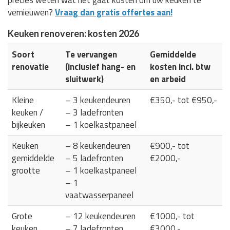
vernieuwen?
Vraag dan gratis offertes aan!
Keuken renoveren: kosten 2026
Soort
Te vervangen
Gemiddelde
renovatie
(inclusief hang- en
kosten incl. btw
sluitwerk)
en arbeid
Kleine
– 3 keukendeuren
€350,- tot €950,-
keuken /
– 3 ladefronten
bijkeuken
– 1 koelkastpaneel
Keuken
– 8 keukendeuren
€900,- tot
gemiddelde
– 5 ladefronten
€2000,-
grootte
– 1 koelkastpaneel
– 1
vaatwasserpaneel
Grote
– 12 keukendeuren
€1000,- tot
keuken
– 7 ladefronten
€3000,-