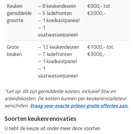
Keuken
– 8 keukendeuren
€900,- tot
gemiddelde
– 5 ladefronten
€2000,-
grootte
– 1 koelkastpaneel
– 1
vaatwasserpaneel
Grote
– 12 keukendeuren
€1000,- tot
keuken
– 7 ladefronten
€3000,-
– 1 koelkastpanel
– 1
vaatwasserpaneel
*Let op: dit zijn gemiddelde kosten, inclusief btw en
arbeidskosten. De kosten kunnen per keukeninstallateur
verschillen.
Vraag voor exacte prijzen gratis offertes aan.
Soorten keukenrenovaties
U hebt de keuze uit onder meer deze soorten