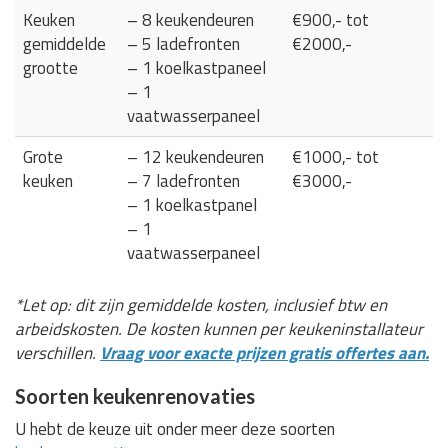
Keuken
– 8 keukendeuren
€900,- tot
gemiddelde
– 5 ladefronten
€2000,-
grootte
– 1 koelkastpaneel
– 1
vaatwasserpaneel
Grote
– 12 keukendeuren
€1000,- tot
keuken
– 7 ladefronten
€3000,-
– 1 koelkastpanel
– 1
vaatwasserpaneel
*Let op: dit zijn gemiddelde kosten, inclusief btw en
arbeidskosten. De kosten kunnen per keukeninstallateur
verschillen.
Vraag voor exacte prijzen gratis offertes aan.
Soorten keukenrenovaties
U hebt de keuze uit onder meer deze soorten