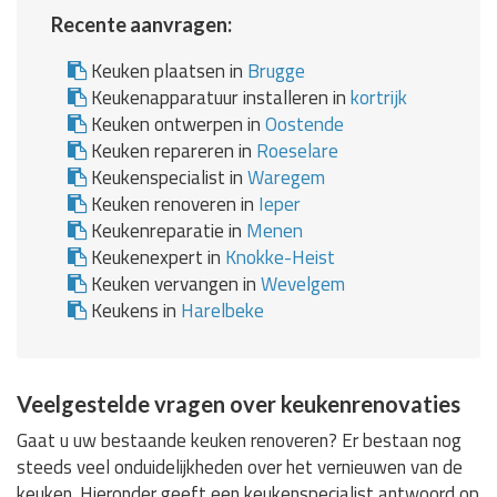
Recente aanvragen:
Keuken plaatsen in
Brugge
Keukenapparatuur installeren in
kortrijk
Keuken ontwerpen in
Oostende
Keuken repareren in
Roeselare
Keukenspecialist in
Waregem
Keuken renoveren in
Ieper
Keukenreparatie in
Menen
Keukenexpert in
Knokke-Heist
Keuken vervangen in
Wevelgem
Keukens in
Harelbeke
Veelgestelde vragen over keukenrenovaties
Gaat u uw bestaande keuken renoveren? Er bestaan nog
steeds veel onduidelijkheden over het vernieuwen van de
keuken. Hieronder geeft een keukenspecialist antwoord op