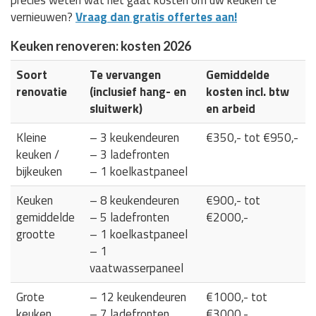
vernieuwen?
Vraag dan gratis offertes aan!
Keuken renoveren: kosten 2026
Soort
Te vervangen
Gemiddelde
renovatie
(inclusief hang- en
kosten incl. btw
sluitwerk)
en arbeid
Kleine
– 3 keukendeuren
€350,- tot €950,-
keuken /
– 3 ladefronten
bijkeuken
– 1 koelkastpaneel
Keuken
– 8 keukendeuren
€900,- tot
gemiddelde
– 5 ladefronten
€2000,-
grootte
– 1 koelkastpaneel
– 1
vaatwasserpaneel
Grote
– 12 keukendeuren
€1000,- tot
keuken
– 7 ladefronten
€3000,-