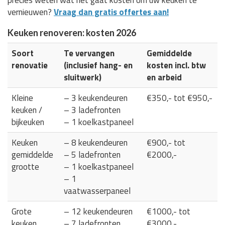
vernieuwen?
Vraag dan gratis offertes aan!
Keuken renoveren: kosten 2026
Soort
Te vervangen
Gemiddelde
renovatie
(inclusief hang- en
kosten incl. btw
sluitwerk)
en arbeid
Kleine
– 3 keukendeuren
€350,- tot €950,-
keuken /
– 3 ladefronten
bijkeuken
– 1 koelkastpaneel
Keuken
– 8 keukendeuren
€900,- tot
gemiddelde
– 5 ladefronten
€2000,-
grootte
– 1 koelkastpaneel
– 1
vaatwasserpaneel
Grote
– 12 keukendeuren
€1000,- tot
keuken
– 7 ladefronten
€3000,-