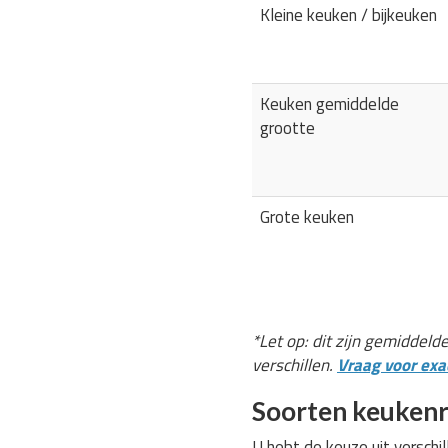
Kleine keuken / bijkeuken
Keuken gemiddelde
grootte
Grote keuken
*Let op: dit zijn gemiddeld
verschillen.
Vraag voor exac
Soorten keukenr
U hebt de keuze uit verschi