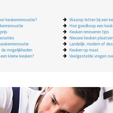
oor keukenrenovatie?
Waarop letten bij een k
ukenrenovatie
Hoe goedkoop een keuk
prijs
Keuken renoveren tips
novaties
Nieuwe keuken plaatse
 keukenrenovatie
Landelijk, modern of des
 de mogelijkheden
Keuken op maat
j een kleine keuken?
Veelgestelde vragen ov