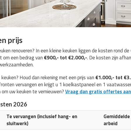
n prijs
ken renoveren? In een kleine keuken liggen de kosten rond de
et om een bedrag van
€900,- tot €2.000,-
. De kosten zijn afha
e werkzaamheden.
 keuken? Houd dan rekening met een prijs van
€1.000,- tot €3
ronten vervangen en krijgt u 1 koelkastpaneel en 1 vaatwasserp
n om uw keuken te vernieuwen?
Vraag dan gratis offertes aan
osten 2026
Te vervangen (inclusief hang- en
Gemiddelde k
sluitwerk)
arbeid