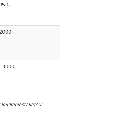
950,-
2000,-
 €3000,-
r keukeninstallateur