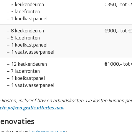
– 3 keukendeuren
€350,- tot €
– 3 ladefronten
– 1 koelkastpaneel
– 8 keukendeuren
€900,- tot €
– 5 ladefronten
– 1 koelkastpaneel
– 1 vaatwasserpaneel
– 12 keukendeuren
€1000,- tot
– 7 ladefronten
– 1 koelkastpanel
– 1 vaatwasserpaneel
e kosten, inclusief btw en arbeidskosten. De kosten kunnen pe
te prijzen gratis offertes aan.
enovaties
llende soorten
keukenrenovaties
: