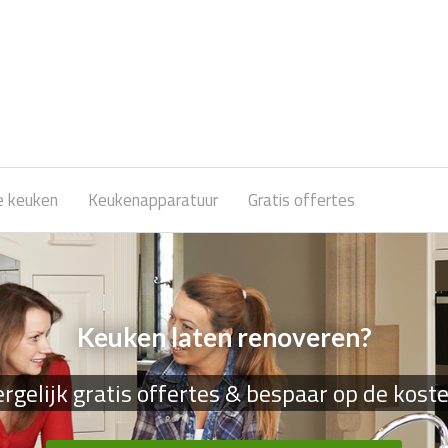
e keuken
Keukenapparatuur
Gratis offertes
Keuken laten renoveren?
rgelijk gratis offertes & bespaar op de kost