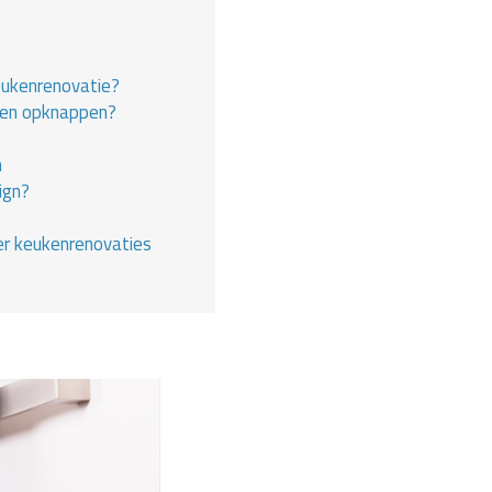
eukenrenovatie?
en opknappen?
n
ign?
er keukenrenovaties