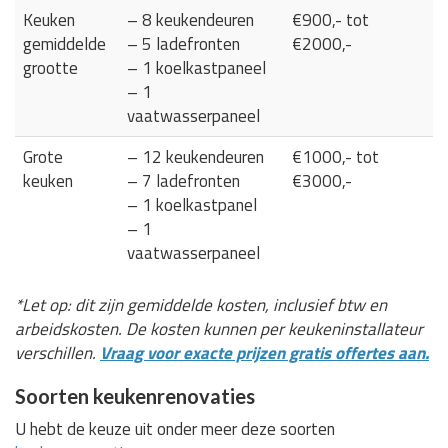
Keuken
– 8 keukendeuren
€900,- tot
gemiddelde
– 5 ladefronten
€2000,-
grootte
– 1 koelkastpaneel
– 1
vaatwasserpaneel
Grote
– 12 keukendeuren
€1000,- tot
keuken
– 7 ladefronten
€3000,-
– 1 koelkastpanel
– 1
vaatwasserpaneel
*Let op: dit zijn gemiddelde kosten, inclusief btw en
arbeidskosten. De kosten kunnen per keukeninstallateur
verschillen.
Vraag voor exacte prijzen gratis offertes aan.
Soorten keukenrenovaties
U hebt de keuze uit onder meer deze soorten