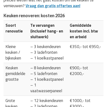
vernieuwen?
Vraag dan gratis offertes aan!
Keuken renoveren: kosten 2026
Soort
Te vervangen
Gemiddelde
renovatie
(inclusief hang- en
kosten incl. btw
sluitwerk)
en arbeid
Kleine
– 3 keukendeuren
€350,- tot €950,-
keuken /
– 3 ladefronten
bijkeuken
– 1 koelkastpaneel
Keuken
– 8 keukendeuren
€900,- tot
gemiddelde
– 5 ladefronten
€2000,-
grootte
– 1 koelkastpaneel
– 1
vaatwasserpaneel
Grote
– 12 keukendeuren
€1000,- tot
keuken
– 7 ladefronten
€3000,-