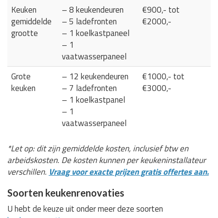
Keuken
– 8 keukendeuren
€900,- tot
gemiddelde
– 5 ladefronten
€2000,-
grootte
– 1 koelkastpaneel
– 1
vaatwasserpaneel
Grote
– 12 keukendeuren
€1000,- tot
keuken
– 7 ladefronten
€3000,-
– 1 koelkastpanel
– 1
vaatwasserpaneel
*Let op: dit zijn gemiddelde kosten, inclusief btw en
arbeidskosten. De kosten kunnen per keukeninstallateur
verschillen.
Vraag voor exacte prijzen gratis offertes aan.
Soorten keukenrenovaties
U hebt de keuze uit onder meer deze soorten