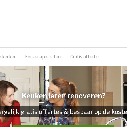
e keuken
Keukenapparatuur
Gratis offertes
Keuken laten renoveren?
rgelijk gratis offertes & bespaar op de kost