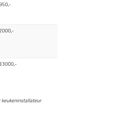
950,-
2000,-
 €3000,-
r keukeninstallateur