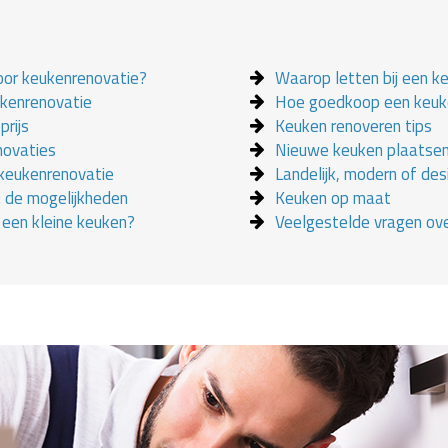
oor keukenrenovatie?
Waarop letten bij een k
ukenrenovatie
Hoe goedkoop een keuk
prijs
Keuken renoveren tips
novaties
Nieuwe keuken plaatse
 keukenrenovatie
Landelijk, modern of des
 de mogelijkheden
Keuken op maat
j een kleine keuken?
Veelgestelde vragen ov