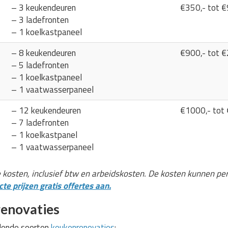
– 3 keukendeuren
€350,- tot €
– 3 ladefronten
– 1 koelkastpaneel
– 8 keukendeuren
€900,- tot €
– 5 ladefronten
– 1 koelkastpaneel
– 1 vaatwasserpaneel
– 12 keukendeuren
€1000,- tot
– 7 ladefronten
– 1 koelkastpanel
– 1 vaatwasserpaneel
e kosten, inclusief btw en arbeidskosten. De kosten kunnen pe
te prijzen gratis offertes aan.
enovaties
llende soorten
keukenrenovaties
: