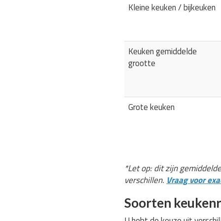
Kleine keuken / bijkeuken
Keuken gemiddelde
grootte
Grote keuken
*Let op: dit zijn gemiddeld
verschillen.
Vraag voor exac
Soorten keukenr
U hebt de keuze uit verschi