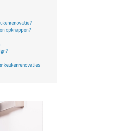
eukenrenovatie?
en opknappen?
n
ign?
er keukenrenovaties