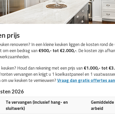
n prijs
ken renoveren? In een kleine keuken liggen de kosten rond de
et om een bedrag van
€900,- tot €2.000,-
. De kosten zijn afha
e werkzaamheden.
 keuken? Houd dan rekening met een prijs van
€1.000,- tot €3
ronten vervangen en krijgt u 1 koelkastpaneel en 1 vaatwasserp
n om uw keuken te vernieuwen?
Vraag dan gratis offertes aan
osten 2026
Te vervangen (inclusief hang- en
Gemiddelde k
sluitwerk)
arbeid