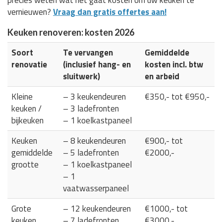
vernieuwen?
Vraag dan gratis offertes aan!
Keuken renoveren: kosten 2026
Soort
Te vervangen
Gemiddelde
renovatie
(inclusief hang- en
kosten incl. btw
sluitwerk)
en arbeid
Kleine
– 3 keukendeuren
€350,- tot €950,-
keuken /
– 3 ladefronten
bijkeuken
– 1 koelkastpaneel
Keuken
– 8 keukendeuren
€900,- tot
gemiddelde
– 5 ladefronten
€2000,-
grootte
– 1 koelkastpaneel
– 1
vaatwasserpaneel
Grote
– 12 keukendeuren
€1000,- tot
keuken
– 7 ladefronten
€3000,-