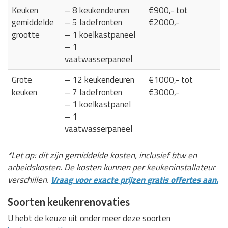
Keuken
– 8 keukendeuren
€900,- tot
gemiddelde
– 5 ladefronten
€2000,-
grootte
– 1 koelkastpaneel
– 1
vaatwasserpaneel
Grote
– 12 keukendeuren
€1000,- tot
keuken
– 7 ladefronten
€3000,-
– 1 koelkastpanel
– 1
vaatwasserpaneel
*Let op: dit zijn gemiddelde kosten, inclusief btw en
arbeidskosten. De kosten kunnen per keukeninstallateur
verschillen.
Vraag voor exacte prijzen gratis offertes aan.
Soorten keukenrenovaties
U hebt de keuze uit onder meer deze soorten