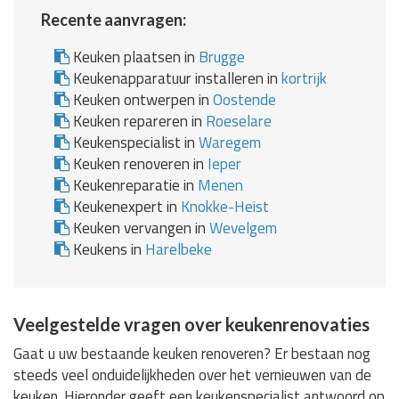
Recente aanvragen:
Keuken plaatsen in
Brugge
Keukenapparatuur installeren in
kortrijk
Keuken ontwerpen in
Oostende
Keuken repareren in
Roeselare
Keukenspecialist in
Waregem
Keuken renoveren in
Ieper
Keukenreparatie in
Menen
Keukenexpert in
Knokke-Heist
Keuken vervangen in
Wevelgem
Keukens in
Harelbeke
Veelgestelde vragen over keukenrenovaties
Gaat u uw bestaande keuken renoveren? Er bestaan nog
steeds veel onduidelijkheden over het vernieuwen van de
keuken. Hieronder geeft een keukenspecialist antwoord op