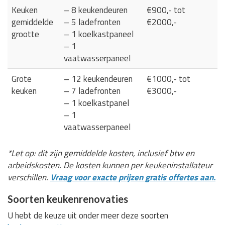
Keuken
– 8 keukendeuren
€900,- tot
gemiddelde
– 5 ladefronten
€2000,-
grootte
– 1 koelkastpaneel
– 1
vaatwasserpaneel
Grote
– 12 keukendeuren
€1000,- tot
keuken
– 7 ladefronten
€3000,-
– 1 koelkastpanel
– 1
vaatwasserpaneel
*Let op: dit zijn gemiddelde kosten, inclusief btw en
arbeidskosten. De kosten kunnen per keukeninstallateur
verschillen.
Vraag voor exacte prijzen gratis offertes aan.
Soorten keukenrenovaties
U hebt de keuze uit onder meer deze soorten