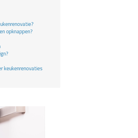
eukenrenovatie?
en opknappen?
n
ign?
er keukenrenovaties