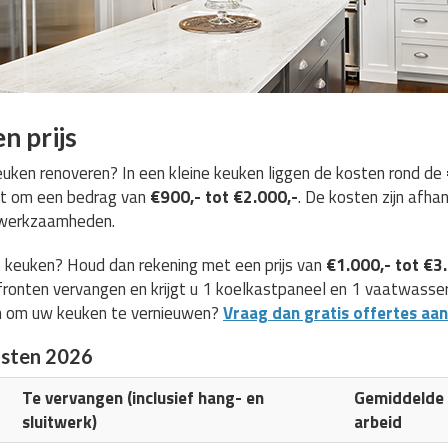
n prijs
ken renoveren? In een kleine keuken liggen de kosten rond de
et om een bedrag van
€900,- tot €2.000,-
. De kosten zijn afha
e werkzaamheden.
 keuken? Houd dan rekening met een prijs van
€1.000,- tot €3
ronten vervangen en krijgt u 1 koelkastpaneel en 1 vaatwasserp
n om uw keuken te vernieuwen?
Vraag dan gratis offertes aan
osten 2026
Te vervangen (inclusief hang- en
Gemiddelde k
sluitwerk)
arbeid