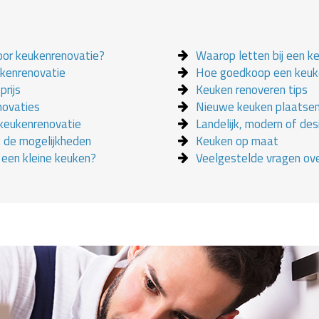
oor keukenrenovatie?
Waarop letten bij een k
ukenrenovatie
Hoe goedkoop een keuk
prijs
Keuken renoveren tips
novaties
Nieuwe keuken plaatse
 keukenrenovatie
Landelijk, modern of des
 de mogelijkheden
Keuken op maat
j een kleine keuken?
Veelgestelde vragen ov