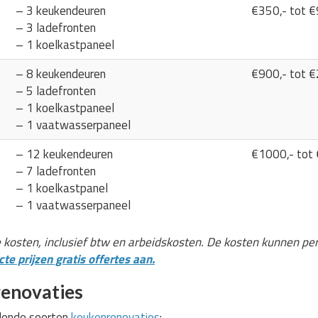
– 3 keukendeuren
€350,- tot €
– 3 ladefronten
– 1 koelkastpaneel
– 8 keukendeuren
€900,- tot €
– 5 ladefronten
– 1 koelkastpaneel
– 1 vaatwasserpaneel
– 12 keukendeuren
€1000,- tot
– 7 ladefronten
– 1 koelkastpanel
– 1 vaatwasserpaneel
e kosten, inclusief btw en arbeidskosten. De kosten kunnen pe
te prijzen gratis offertes aan.
enovaties
llende soorten
keukenrenovaties
: