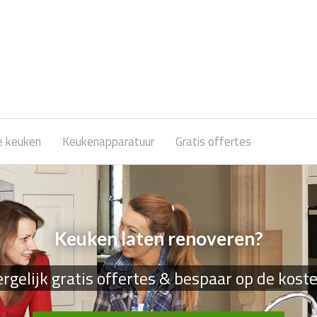
e keuken
Keukenapparatuur
Gratis offertes
Keuken laten renoveren?
rgelijk gratis offertes & bespaar op de kost