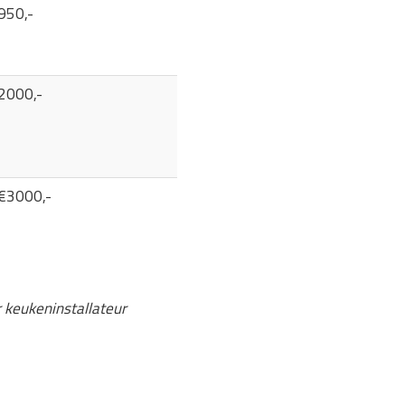
950,-
2000,-
 €3000,-
r keukeninstallateur