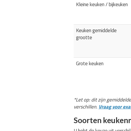
Kleine keuken / bijkeuken
Keuken gemiddelde
grootte
Grote keuken
*Let op: dit zijn gemiddeld
verschillen.
Vraag voor exac
Soorten keukenr
U hebt de keuze uit verschi