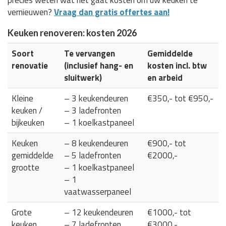
vernieuwen?
Vraag dan gratis offertes aan!
Keuken renoveren: kosten 2026
Soort
Te vervangen
Gemiddelde
renovatie
(inclusief hang- en
kosten incl. btw
sluitwerk)
en arbeid
Kleine
– 3 keukendeuren
€350,- tot €950,-
keuken /
– 3 ladefronten
bijkeuken
– 1 koelkastpaneel
Keuken
– 8 keukendeuren
€900,- tot
gemiddelde
– 5 ladefronten
€2000,-
grootte
– 1 koelkastpaneel
– 1
vaatwasserpaneel
Grote
– 12 keukendeuren
€1000,- tot
keuken
– 7 ladefronten
€3000,-