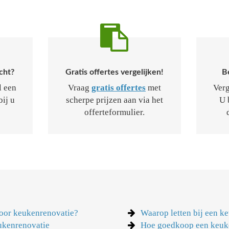
cht?
Gratis offertes vergelijken!
B
l een
Vraag
gratis offertes
met
Verg
bij u
scherpe prijzen aan via het
U 
offerteformulier.
oor keukenrenovatie?
Waarop letten bij een k
ukenrenovatie
Hoe goedkoop een keu