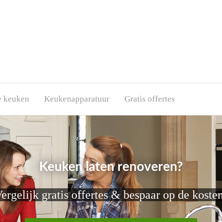
e keuken
Keukenapparatuur
Gratis offertes
Keuken laten renoveren?
ergelijk gratis offertes & bespaar op de koste