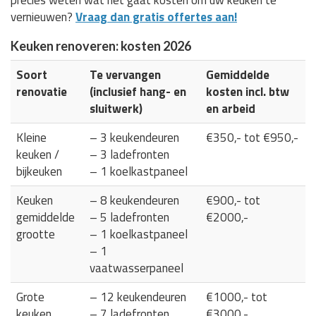
vernieuwen?
Vraag dan gratis offertes aan!
Keuken renoveren: kosten 2026
Soort
Te vervangen
Gemiddelde
renovatie
(inclusief hang- en
kosten incl. btw
sluitwerk)
en arbeid
Kleine
– 3 keukendeuren
€350,- tot €950,-
keuken /
– 3 ladefronten
bijkeuken
– 1 koelkastpaneel
Keuken
– 8 keukendeuren
€900,- tot
gemiddelde
– 5 ladefronten
€2000,-
grootte
– 1 koelkastpaneel
– 1
vaatwasserpaneel
Grote
– 12 keukendeuren
€1000,- tot
keuken
– 7 ladefronten
€3000,-