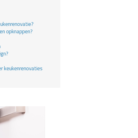
eukenrenovatie?
en opknappen?
n
ign?
er keukenrenovaties