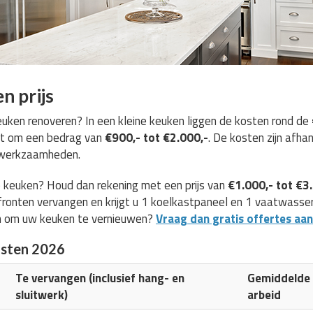
n prijs
ken renoveren? In een kleine keuken liggen de kosten rond de
et om een bedrag van
€900,- tot €2.000,-
. De kosten zijn afha
e werkzaamheden.
 keuken? Houd dan rekening met een prijs van
€1.000,- tot €3
ronten vervangen en krijgt u 1 koelkastpaneel en 1 vaatwasserp
n om uw keuken te vernieuwen?
Vraag dan gratis offertes aan
osten 2026
Te vervangen (inclusief hang- en
Gemiddelde k
sluitwerk)
arbeid