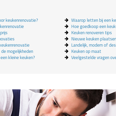
oor keukenrenovatie?
Waarop letten bij een k
ukenrenovatie
Hoe goedkoop een keuk
prijs
Keuken renoveren tips
novaties
Nieuwe keuken plaatse
 keukenrenovatie
Landelijk, modern of des
 de mogelijkheden
Keuken op maat
j een kleine keuken?
Veelgestelde vragen ov