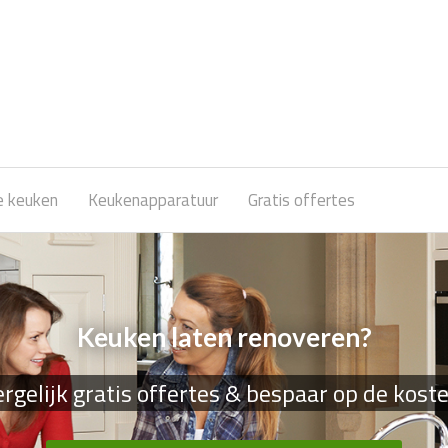
e keuken
Keukenapparatuur
Gratis offertes
Keuken laten renoveren?
rgelijk gratis offertes & bespaar op de kost