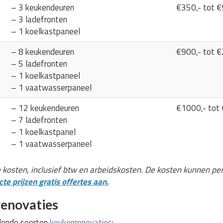
– 3 keukendeuren
€350,- tot €
– 3 ladefronten
– 1 koelkastpaneel
– 8 keukendeuren
€900,- tot €
– 5 ladefronten
– 1 koelkastpaneel
– 1 vaatwasserpaneel
– 12 keukendeuren
€1000,- tot
– 7 ladefronten
– 1 koelkastpanel
– 1 vaatwasserpaneel
e kosten, inclusief btw en arbeidskosten. De kosten kunnen pe
te prijzen gratis offertes aan.
enovaties
llende soorten
keukenrenovaties
: