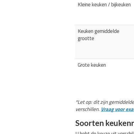
Kleine keuken / bijkeuken
Keuken gemiddelde
grootte
Grote keuken
*Let op: dit zijn gemiddeld
verschillen.
Vraag voor exac
Soorten keukenr
U hebt de keuze uit verschi