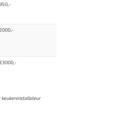
950,-
2000,-
 €3000,-
r keukeninstallateur