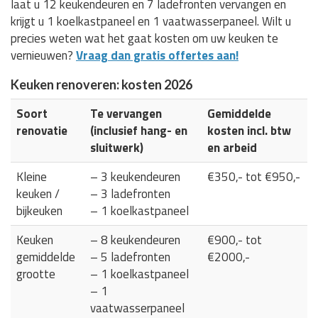
laat u 12 keukendeuren en 7 ladefronten vervangen en
krijgt u 1 koelkastpaneel en 1 vaatwasserpaneel. Wilt u
precies weten wat het gaat kosten om uw keuken te
vernieuwen?
Vraag dan gratis offertes aan!
Keuken renoveren: kosten 2026
Soort
Te vervangen
Gemiddelde
renovatie
(inclusief hang- en
kosten incl. btw
sluitwerk)
en arbeid
Kleine
– 3 keukendeuren
€350,- tot €950,-
keuken /
– 3 ladefronten
bijkeuken
– 1 koelkastpaneel
Keuken
– 8 keukendeuren
€900,- tot
gemiddelde
– 5 ladefronten
€2000,-
grootte
– 1 koelkastpaneel
– 1
vaatwasserpaneel