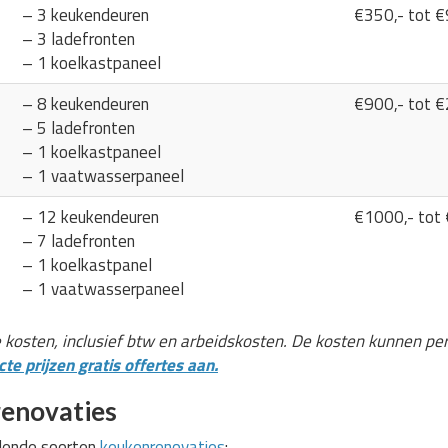
– 3 keukendeuren
€350,- tot €
– 3 ladefronten
– 1 koelkastpaneel
– 8 keukendeuren
€900,- tot €
– 5 ladefronten
– 1 koelkastpaneel
– 1 vaatwasserpaneel
– 12 keukendeuren
€1000,- tot
– 7 ladefronten
– 1 koelkastpanel
– 1 vaatwasserpaneel
e kosten, inclusief btw en arbeidskosten. De kosten kunnen pe
te prijzen gratis offertes aan.
enovaties
llende soorten
keukenrenovaties
: