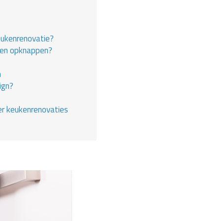
eukenrenovatie?
en opknappen?
n
ign?
er keukenrenovaties