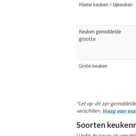
Kleine keuken / bijkeuken
Keuken gemiddelde
grootte
Grote keuken
*Let op: dit zijn gemiddeld
verschillen.
Vraag voor exac
Soorten keukenr
U hebt de keuze uit verschi