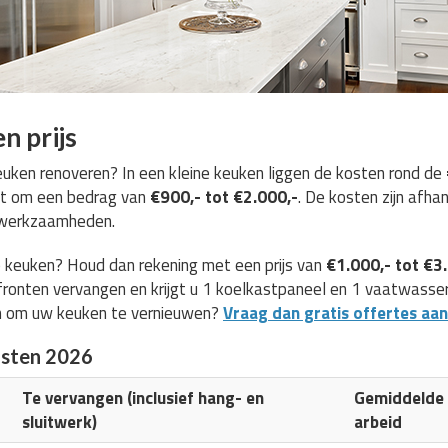
n prijs
ken renoveren? In een kleine keuken liggen de kosten rond de
et om een bedrag van
€900,- tot €2.000,-
. De kosten zijn afha
e werkzaamheden.
 keuken? Houd dan rekening met een prijs van
€1.000,- tot €3
ronten vervangen en krijgt u 1 koelkastpaneel en 1 vaatwasserp
n om uw keuken te vernieuwen?
Vraag dan gratis offertes aan
osten 2026
Te vervangen (inclusief hang- en
Gemiddelde k
sluitwerk)
arbeid