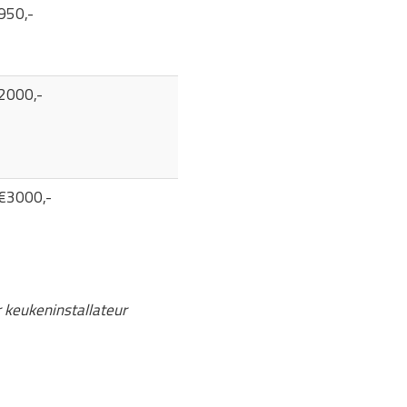
950,-
2000,-
 €3000,-
r keukeninstallateur