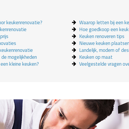
oor keukenrenovatie?
Waarop letten bij een k
ukenrenovatie
Hoe goedkoop een keuk
prijs
Keuken renoveren tips
novaties
Nieuwe keuken plaatse
 keukenrenovatie
Landelijk, modern of des
 de mogelijkheden
Keuken op maat
j een kleine keuken?
Veelgestelde vragen ov