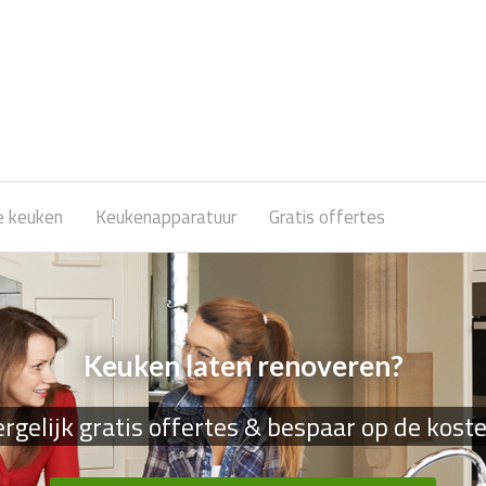
e keuken
Keukenapparatuur
Gratis offertes
Keuken laten renoveren?
rgelijk gratis offertes & bespaar op de kost