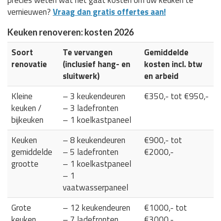
vernieuwen?
Vraag dan gratis offertes aan!
Keuken renoveren: kosten 2026
Soort
Te vervangen
Gemiddelde
renovatie
(inclusief hang- en
kosten incl. btw
sluitwerk)
en arbeid
Kleine
– 3 keukendeuren
€350,- tot €950,-
keuken /
– 3 ladefronten
bijkeuken
– 1 koelkastpaneel
Keuken
– 8 keukendeuren
€900,- tot
gemiddelde
– 5 ladefronten
€2000,-
grootte
– 1 koelkastpaneel
– 1
vaatwasserpaneel
Grote
– 12 keukendeuren
€1000,- tot
keuken
– 7 ladefronten
€3000,-