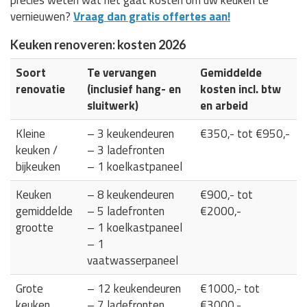
vernieuwen?
Vraag dan gratis offertes aan!
Keuken renoveren: kosten 2026
Soort
Te vervangen
Gemiddelde
renovatie
(inclusief hang- en
kosten incl. btw
sluitwerk)
en arbeid
Kleine
– 3 keukendeuren
€350,- tot €950,-
keuken /
– 3 ladefronten
bijkeuken
– 1 koelkastpaneel
Keuken
– 8 keukendeuren
€900,- tot
gemiddelde
– 5 ladefronten
€2000,-
grootte
– 1 koelkastpaneel
– 1
vaatwasserpaneel
Grote
– 12 keukendeuren
€1000,- tot
keuken
– 7 ladefronten
€3000,-