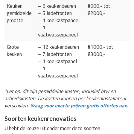
Keuken
– 8 keukendeuren
€900,- tot
gemiddelde
– 5 ladefronten
€2000,-
grootte
– 1 koelkastpaneel
– 1
vaatwasserpaneel
Grote
– 12 keukendeuren
€1000,- tot
keuken
– 7 ladefronten
€3000,-
– 1 koelkastpanel
– 1
vaatwasserpaneel
*Let op: dit zijn gemiddelde kosten, inclusief btw en
arbeidskosten. De kosten kunnen per keukeninstallateur
verschillen.
Vraag voor exacte prijzen gratis offertes aan.
Soorten keukenrenovaties
U hebt de keuze uit onder meer deze soorten