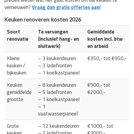
vernieuwen?
Vraag dan gratis offertes aan!
Keuken renoveren: kosten 2026
Soort
Te vervangen
Gemiddelde
renovatie
(inclusief hang- en
kosten incl. btw
sluitwerk)
en arbeid
Kleine
– 3 keukendeuren
€350,- tot €950,-
keuken /
– 3 ladefronten
bijkeuken
– 1 koelkastpaneel
Keuken
– 8 keukendeuren
€900,- tot
gemiddelde
– 5 ladefronten
€2000,-
grootte
– 1 koelkastpaneel
– 1
vaatwasserpaneel
Grote
– 12 keukendeuren
€1000,- tot
keuken
– 7 ladefronten
€3000,-