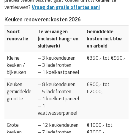
vernieuwen?
Vraag dan gratis offertes aan!
Keuken renoveren: kosten 2026
Soort
Te vervangen
Gemiddelde
renovatie
(inclusief hang- en
kosten incl. btw
sluitwerk)
en arbeid
Kleine
– 3 keukendeuren
€350,- tot €950,-
keuken /
– 3 ladefronten
bijkeuken
– 1 koelkastpaneel
Keuken
– 8 keukendeuren
€900,- tot
gemiddelde
– 5 ladefronten
€2000,-
grootte
– 1 koelkastpaneel
– 1
vaatwasserpaneel
Grote
– 12 keukendeuren
€1000,- tot
keuken
– 7 ladefronten
€3000,-