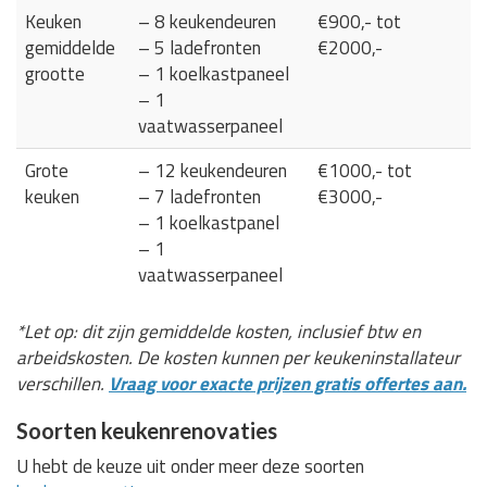
Keuken
– 8 keukendeuren
€900,- tot
gemiddelde
– 5 ladefronten
€2000,-
grootte
– 1 koelkastpaneel
– 1
vaatwasserpaneel
Grote
– 12 keukendeuren
€1000,- tot
keuken
– 7 ladefronten
€3000,-
– 1 koelkastpanel
– 1
vaatwasserpaneel
*Let op: dit zijn gemiddelde kosten, inclusief btw en
arbeidskosten. De kosten kunnen per keukeninstallateur
verschillen.
Vraag voor exacte prijzen gratis offertes aan.
Soorten keukenrenovaties
U hebt de keuze uit onder meer deze soorten